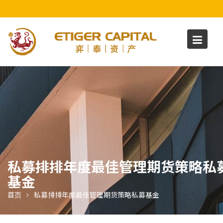
S
k
i
p
t
o
c
o
n
t
e
n
t
私募排排年度最佳管理期货策略私
基金
首页
私募排排年度最佳管理期货策略私募基金