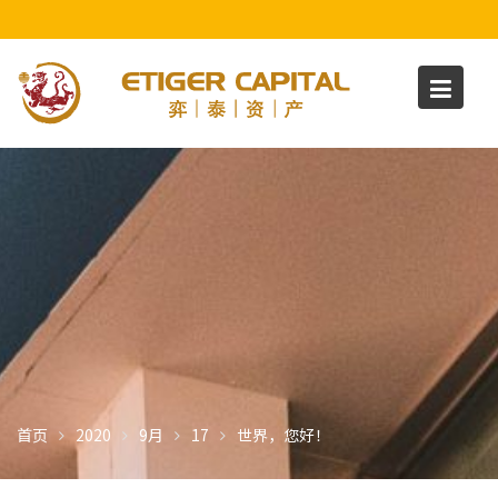
S
k
i
p
t
o
c
o
n
t
e
n
t
首页
2020
9月
17
世界，您好！