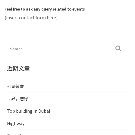
Feel free to ask any query related to events
(insert contact form here)
近期文章
公司荣誉
世界，您好！
Top building in Dubai
Highway