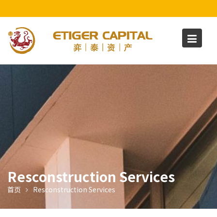
S
k
i
p
t
o
c
o
n
t
e
n
t
Resconstruction Services
首页
Resconstruction Services