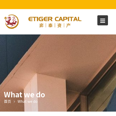
S
k
i
p
t
o
c
o
n
t
e
n
t
What we do
首页
What we do