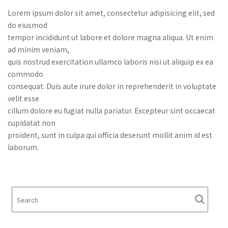
Lorem ipsum dolor sit amet, consectetur adipisicing elit, sed
do eiusmod
tempor incididunt ut labore et dolore magna aliqua. Ut enim
ad minim veniam,
quis nostrud exercitation ullamco laboris nisi ut aliquip ex ea
commodo
consequat. Duis aute irure dolor in reprehenderit in voluptate
velit esse
cillum dolore eu fugiat nulla pariatur. Excepteur sint occaecat
cupidatat non
proident, sunt in culpa qui officia deserunt mollit anim id est
laborum.